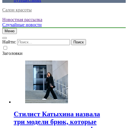
путешествиях
Салон красоты
Новостная рассылка
Случайные новости
Меню
Найти:
Заголовки
Стилист Катыхина назвала
три модели брюк, которые