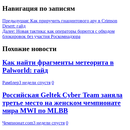
Навигация по записям
Предыдущая:
Как приручить гиацинтового ару в Crimson
Desert: гайд
Далее:
Новая тактика: как операторы борются с обходом
блокировок без участия Роскомнадзора
Похожие новости
Как найти фрагменты метеорита в
Palworld: гайд
Рамблер
3 недели спустя
0
Российская Geltek Cyber Team заняла
третье место на женском чемпионате
мира MWI по MLBB
Чемпионат.com
3 недели спустя
0