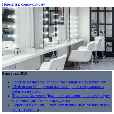
Перейти к содержимому
8 августа, 2026
Россиянам назвали способ правильно мыть клубнику
Шеф-повар Мещеряков рассказал, как замораживать
кабачки на зиму
Технолог Быстров: Домашнее консервирование требует
стерилизации банок и продуктов
Агроном Куренин: Клубнику нужно мыть только перед
употреблением