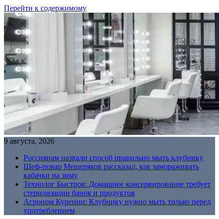
Перейти к содержимому
9 августа, 2026
Россиянам назвали способ правильно мыть клубнику
Шеф-повар Мещеряков рассказал, как замораживать
кабачки на зиму
Технолог Быстров: Домашнее консервирование требует
стерилизации банок и продуктов
Агроном Куренин: Клубнику нужно мыть только перед
употреблением