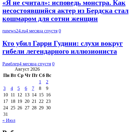
«Я не считал»: исповедь монстра. Как
несостоявшийся актер из Бердска стал
кошмаром для сотни женщин
runews24.ru
4 месяца спустя
0
Кто убил Гарри Гудини: слухи вокруг
гибели легендарного иллюзиониста
Рамблер
4 месяца спустя
0
Август 2026
Пн
Вт
Ср
Чт
Пт
Сб
Вс
1
2
3
4
5
6
7
8
9
10
11
12
13
14
15
16
17
18
19
20
21
22
23
24
25
26
27
28
29
30
31
« Июл