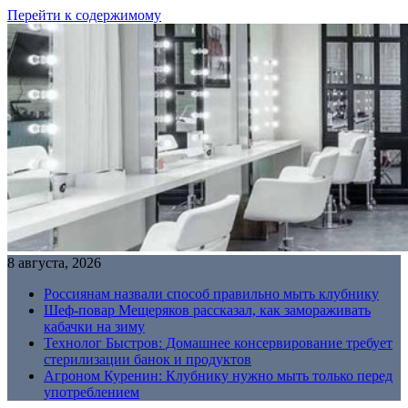
Перейти к содержимому
8 августа, 2026
Россиянам назвали способ правильно мыть клубнику
Шеф-повар Мещеряков рассказал, как замораживать
кабачки на зиму
Технолог Быстров: Домашнее консервирование требует
стерилизации банок и продуктов
Агроном Куренин: Клубнику нужно мыть только перед
употреблением