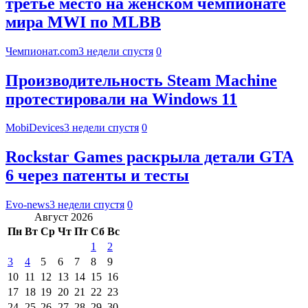
третье место на женском чемпионате
мира MWI по MLBB
Чемпионат.com
3 недели спустя
0
Производительность Steam Machine
протестировали на Windows 11
MobiDevices
3 недели спустя
0
Rockstar Games раскрыла детали GTA
6 через патенты и тесты
Evo-news
3 недели спустя
0
Август 2026
Пн
Вт
Ср
Чт
Пт
Сб
Вс
1
2
3
4
5
6
7
8
9
10
11
12
13
14
15
16
17
18
19
20
21
22
23
24
25
26
27
28
29
30