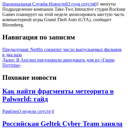
Национальная Служба Новостей
3 года спустя
0
1 минуты
Подразделение компании Take-Two Interactive студия Rockstar
Games планирует на этой неделе анонсировать шестую часть
компьютерной игры Grand Theft Auto (GTA), сообщает
Bloomberg.
Навигация по записям
Предыдущая:
Netflix сократит число выпускаемых фильмов
в два раза
Далее:
В Англии предложили арендовать дом из «Гарри
Поттера»
Похожие новости
Как найти фрагменты метеорита в
Palworld: гайд
Рамблер
3 недели спустя
0
Российская Geltek Cyber Team заняла