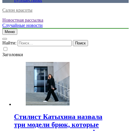
путешествиях
Салон красоты
Новостная рассылка
Случайные новости
Меню
Найти:
Заголовки
Стилист Катыхина назвала
три модели брюк, которые