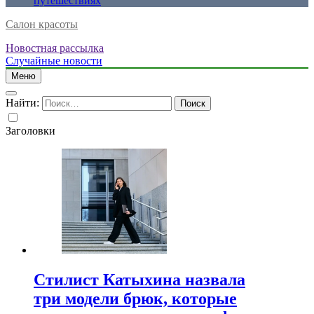
путешествиях
Салон красоты
Новостная рассылка
Случайные новости
Меню
Найти:
Заголовки
Стилист Катыхина назвала
три модели брюк, которые