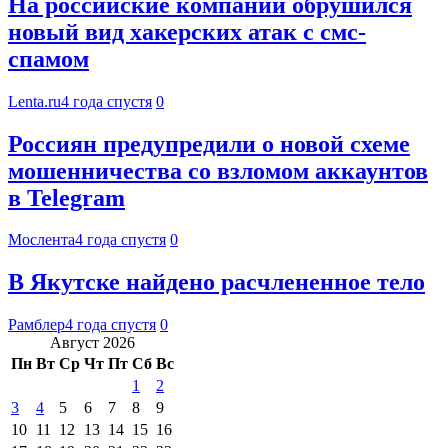
На российские компании обрушился
новый вид хакерских атак с смс-
спамом
Lenta.ru
4 года спустя
0
Россиян предупредили о новой схеме
мошенничества со взломом аккаунтов
в Telegram
Мослента
4 года спустя
0
В Якутске найдено расчлененное тело
Рамблер
4 года спустя
0
Август 2026
Пн
Вт
Ср
Чт
Пт
Сб
Вс
1
2
3
4
5
6
7
8
9
10
11
12
13
14
15
16