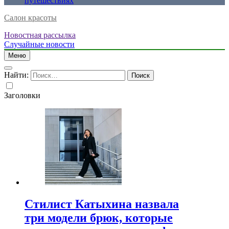
путешествиях
Салон красоты
Новостная рассылка
Случайные новости
Меню
Найти:
Заголовки
Стилист Катыхина назвала
три модели брюк, которые