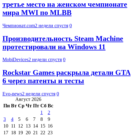
третье место на женском чемпионате
мира MWI по MLBB
Чемпионат.com
2 недели спустя
0
Производительность Steam Machine
протестировали на Windows 11
MobiDevices
2 недели спустя
0
Rockstar Games раскрыла детали GTA
6 через патенты и тесты
Evo-news
2 недели спустя
0
Август 2026
Пн
Вт
Ср
Чт
Пт
Сб
Вс
1
2
3
4
5
6
7
8
9
10
11
12
13
14
15
16
17
18
19
20
21
22
23