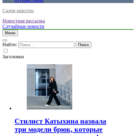
путешествиях
Салон красоты
Новостная рассылка
Случайные новости
Меню
Найти:
Заголовки
Стилист Катыхина назвала
три модели брюк, которые