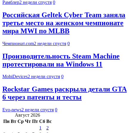
Рамблер
2 недели спустя
0
Российская Geltek Cyber Team заняла
третье место на женском чемпионате
мира MWI по MLBB
Чемпионат.com
2 недели спустя
0
Производительность Steam Machine
протестировали на Windows 11
MobiDevices
2 недели спустя
0
Rockstar Games раскрыла детали GTA
6 через патенты и тесты
Evo-news
2 недели спустя
0
Август 2026
Пн
Вт
Ср
Чт
Пт
Сб
Вс
1
2