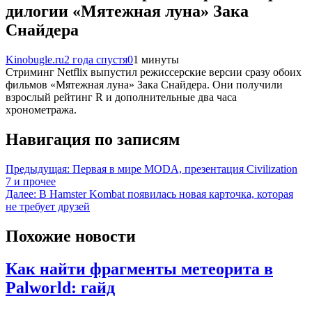
дилогии «Мятежная луна» Зака
Снайдера
Kinobugle.ru
2 года спустя
0
1 минуты
Стриминг Netflix выпустил режиссерские версии сразу обоих
фильмов «Мятежная луна» Зака Снайдера. Они получили
взрослый рейтинг R и дополнительные два часа
хронометража.
Навигация по записям
Предыдущая:
Первая в мире MODA, презентация Civilization
7 и прочее
Далее:
В Hamster Kombat появилась новая карточка, которая
не требует друзей
Похожие новости
Как найти фрагменты метеорита в
Palworld: гайд