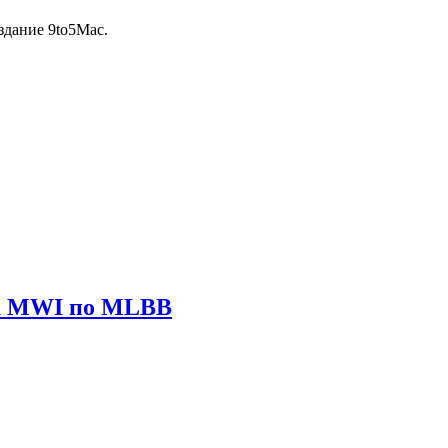
здание 9to5Mac.
ира MWI по MLBB