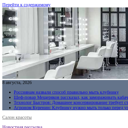
Перейти к содержимому
8 августа, 2026
Россиянам назвали способ правильно мыть клубнику
Шеф-повар Мещеряков рассказал, как замораживать кабач
Технолог Быстров: Домашнее консервирование требует с
Агроном Куренин: Клубнику нужно мыть только перед у
Салон красоты
Новостная рассылка