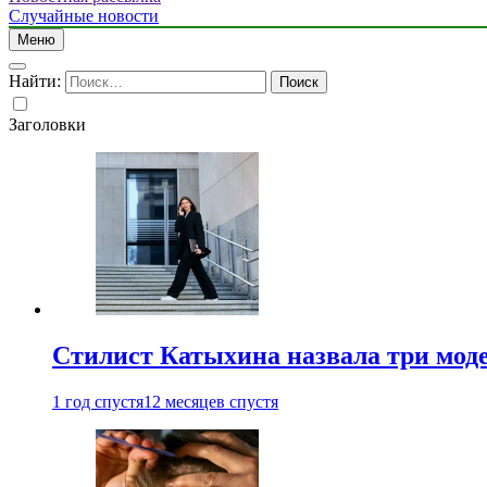
Случайные новости
Меню
Найти:
Заголовки
Стилист Катыхина назвала три моде
1 год спустя
12 месяцев спустя