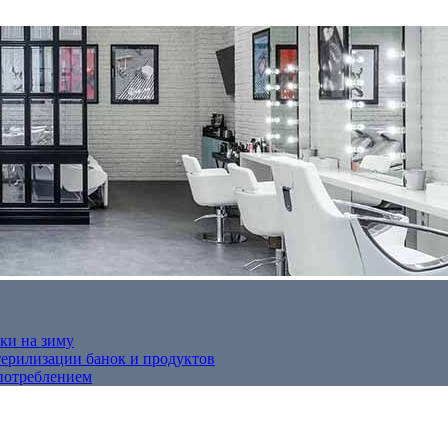
ки на зиму
терилизации банок и продуктов
потреблением