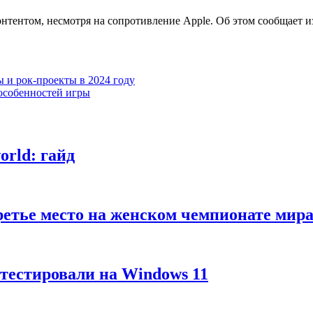
нтентом, несмотря на сопротивление Apple. Об этом сообщает и
 и рок-проекты в 2024 году
 особенностей игры
rld: гайд
третье место на женском чемпионате м
тестировали на Windows 11