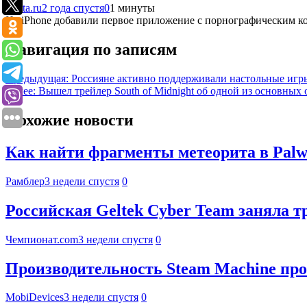
Lenta.ru
2 года спустя
0
1 минуты
На iPhone добавили первое приложение с порнографическим ко
Навигация по записям
Предыдущая:
Россияне активно поддерживали настольные игры
Далее:
Вышел трейлер South of Midnight об одной из основных
Похожие новости
Как найти фрагменты метеорита в Palwo
Рамблер
3 недели спустя
0
Российская Geltek Cyber Team заняла 
Чемпионат.com
3 недели спустя
0
Производительность Steam Machine про
MobiDevices
3 недели спустя
0