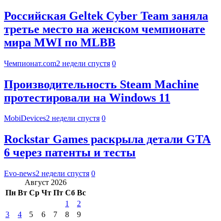
Российская Geltek Cyber Team заняла
третье место на женском чемпионате
мира MWI по MLBB
Чемпионат.com
2 недели спустя
0
Производительность Steam Machine
протестировали на Windows 11
MobiDevices
2 недели спустя
0
Rockstar Games раскрыла детали GTA
6 через патенты и тесты
Evo-news
2 недели спустя
0
Август 2026
Пн
Вт
Ср
Чт
Пт
Сб
Вс
1
2
3
4
5
6
7
8
9