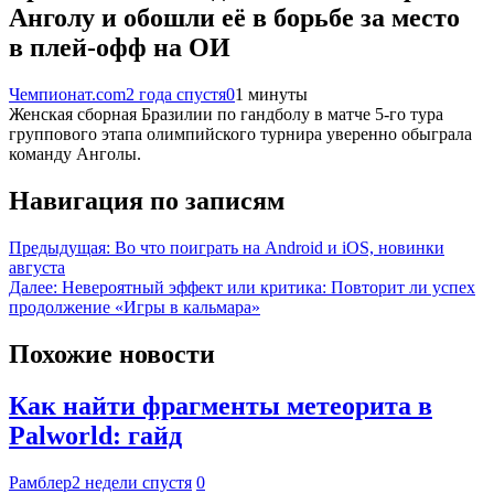
Анголу и обошли её в борьбе за место
в плей-офф на ОИ
Чемпионат.com
2 года спустя
0
1 минуты
Женская сборная Бразилии по гандболу в матче 5-го тура
группового этапа олимпийского турнира уверенно обыграла
команду Анголы.
Навигация по записям
Предыдущая:
Во что поиграть на Android и iOS, новинки
августа
Далее:
Невероятный эффект или критика: Повторит ли успех
продолжение «Игры в кальмара»
Похожие новости
Как найти фрагменты метеорита в
Palworld: гайд
Рамблер
2 недели спустя
0