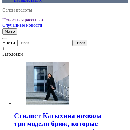
путешествиях
Салон красоты
Новостная рассылка
Случайные новости
Меню
Найти:
Заголовки
Стилист Катыхина назвала
три модели брюк, которые