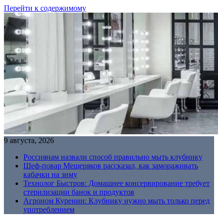
Перейти к содержимому
9 августа, 2026
Россиянам назвали способ правильно мыть клубнику
Шеф-повар Мещеряков рассказал, как замораживать
кабачки на зиму
Технолог Быстров: Домашнее консервирование требует
стерилизации банок и продуктов
Агроном Куренин: Клубнику нужно мыть только перед
употреблением